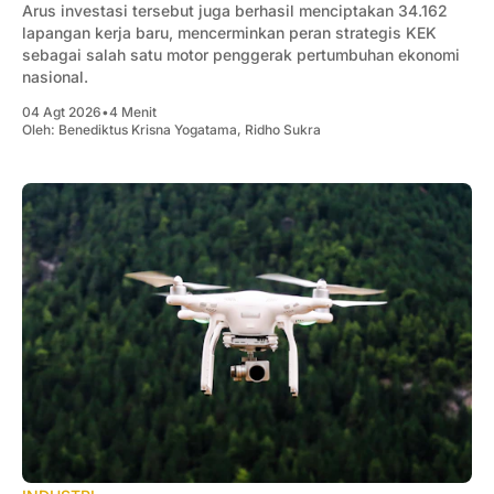
Arus investasi tersebut juga berhasil menciptakan 34.162
lapangan kerja baru, mencerminkan peran strategis KEK
sebagai salah satu motor penggerak pertumbuhan ekonomi
nasional.
04 Agt 2026
•
4 Menit
Oleh:
Benediktus Krisna Yogatama
,
Ridho Sukra