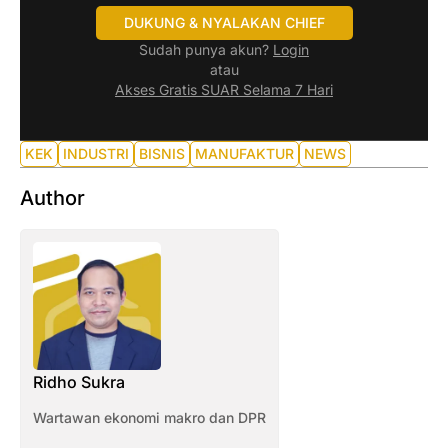
DUKUNG & NYALAKAN CHIEF
Sudah punya akun?
Login
atau
Akses Gratis SUAR Selama 7 Hari
KEK
INDUSTRI
BISNIS
MANUFAKTUR
NEWS
Author
Ridho Sukra
Wartawan ekonomi makro dan DPR