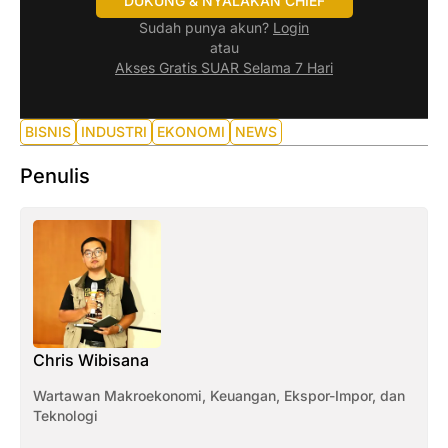
DUKUNG & NYALAKAN CHIEF
Sudah punya akun?
Login
atau
Akses Gratis SUAR Selama 7 Hari
BISNIS
INDUSTRI
EKONOMI
NEWS
Penulis
Chris Wibisana
Wartawan Makroekonomi, Keuangan, Ekspor-Impor, dan
Teknologi