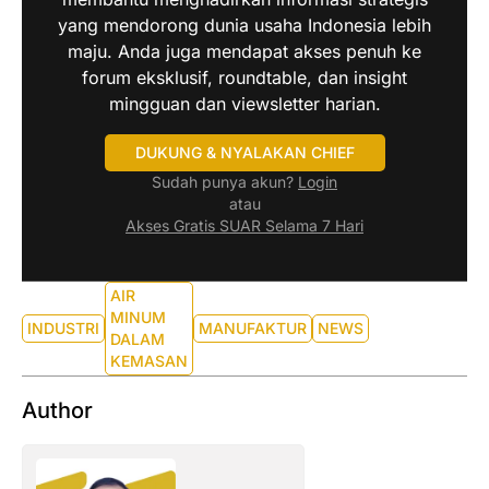
yang mendorong dunia usaha Indonesia lebih
maju. Anda juga mendapat akses penuh ke
forum eksklusif, roundtable, dan insight
mingguan dan viewsletter harian.
DUKUNG & NYALAKAN CHIEF
Sudah punya akun?
Login
atau
Akses Gratis SUAR Selama 7 Hari
AIR
MINUM
INDUSTRI
MANUFAKTUR
NEWS
DALAM
KEMASAN
Author