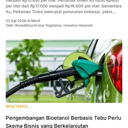
menjadi Rp15.950 per liter. Pertamax Green 95 turun Rp400
per liter dari Rp17.000 menjadi Rp16.600 per liter. Sementara
itu, Pertamax Turbo mencatat penurunan terbesar, yakni
Rp1.000 per liter dari Rp19.300 menjadi Rp18.300 per liter.
02 Agt 2026
•
6 Menit
Oleh:
Benediktus Krisna Yogatama
,
Uswatun Hasanah
BIOETANOL
Pengembangan Bioetanol Berbasis Tebu Perlu
Skema Bisnis yang Berkelanjutan