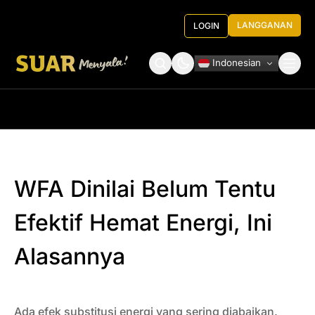
LANGGANAN
LOGIN
Indonesian
Tentang Kami
Roundtable Decision
WFA Dinilai Belum Tentu
Efektif Hemat Energi, Ini
Alasannya
Ada efek substitusi energi yang sering diabaikan.