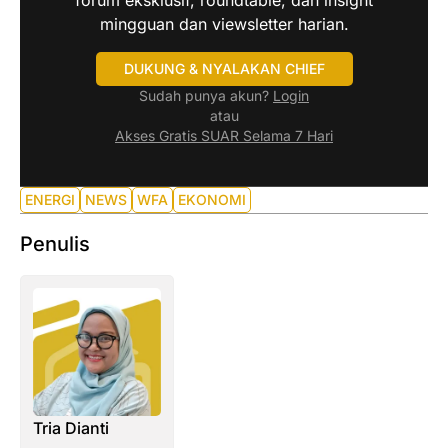
mingguan dan viewsletter harian.
DUKUNG & NYALAKAN CHIEF
Sudah punya akun?
Login
atau
Akses Gratis SUAR Selama 7 Hari
ENERGI
NEWS
WFA
EKONOMI
Penulis
Tria Dianti