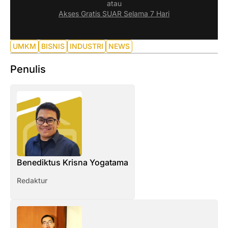
atau
Akses Gratis SUAR Selama 7 Hari
UMKM
BISNIS
INDUSTRI
NEWS
Penulis
Benediktus Krisna Yogatama
Redaktur