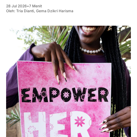
28 Jul 2026
•
7 Menit
Oleh:
Tria Dianti
,
Gema Dzikri Harisma