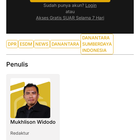
Sudah punya akun?
Login
atau
Akses Gratis SUAR Selama 7 Hari
DANANTARA
DPR
ESDM
NEWS
DANANTARA
SUMBERDAYA
INDONESIA
Penulis
Mukhlison Widodo
Redaktur