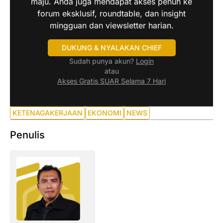
maju. Anda juga mendapat akses penuh ke
forum eksklusif, roundtable, dan insight
mingguan dan viewsletter harian.
DUKUNG & NYALAKAN CHIEF
Sudah punya akun?
Login
atau
Akses Gratis SUAR Selama 7 Hari
KETENAGAKERJAAN
EKONOMI
NEWS
Penulis