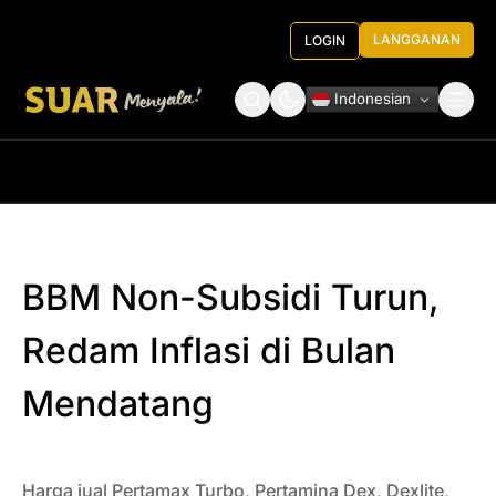
LANGGANAN
LOGIN
Indonesian
Tentang Kami
Roundtable Decision
BBM Non-Subsidi Turun,
Redam Inflasi di Bulan
Mendatang
Harga jual Pertamax Turbo, Pertamina Dex, Dexlite,