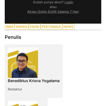
Sudah punya akun?
Login
atau
Akses Gratis SUAR Selama 7 Hari
BBM
ENERGI
ESDM
PERTAMINA
NEWS
Penulis
Benediktus Krisna Yogatama
Redaktur