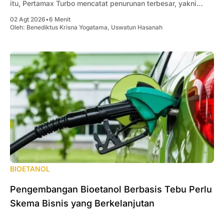
itu, Pertamax Turbo mencatat penurunan terbesar, yakni
Rp1.000 per liter dari Rp19.300 menjadi Rp18.300 per liter.
02 Agt 2026
•
6 Menit
Oleh:
Benediktus Krisna Yogatama
,
Uswatun Hasanah
BIOETANOL
Pengembangan Bioetanol Berbasis Tebu Perlu
Skema Bisnis yang Berkelanjutan