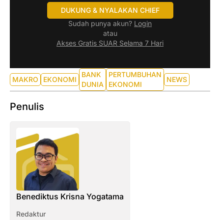
DUKUNG & NYALAKAN CHIEF
Sudah punya akun?
Login
atau
Akses Gratis SUAR Selama 7 Hari
BANK
PERTUMBUHAN
MAKRO
EKONOMI
NEWS
DUNIA
EKONOMI
Penulis
Benediktus Krisna Yogatama
Redaktur