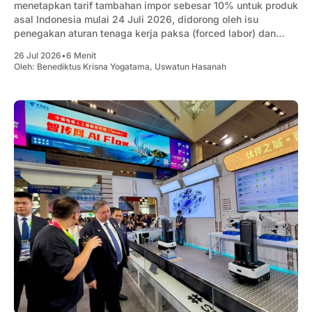
menetapkan tarif tambahan impor sebesar 10% untuk produk
asal Indonesia mulai 24 Juli 2026, didorong oleh isu
penegakan aturan tenaga kerja paksa (forced labor) dan
kapasitas manufaktur berlebih (excess capacity).
26 Jul 2026
•
6 Menit
Oleh:
Benediktus Krisna Yogatama
,
Uswatun Hasanah