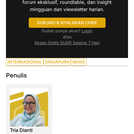
forum eksklusif, roundtable, dan insight
mingguan dan viewsletter harian.
DUKUNG & NYALAKAN CHIEF
Sudah punya akun?
Login
atau
Akses Gratis SUAR Selama 7 Hari
INTERNASIONAL
SINGAPURA
NEWS
Penulis
Tria Dianti