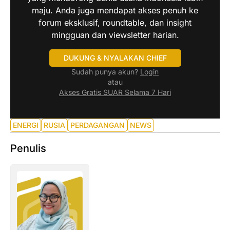
maju. Anda juga mendapat akses penuh ke
forum eksklusif, roundtable, dan insight
mingguan dan viewsletter harian.
DUKUNG & NYALAKAN CHIEF
Sudah punya akun?
Login
atau
Akses Gratis SUAR Selama 7 Hari
ENERGI
RUSIA
PERDAGANGAN
NEWS
Penulis