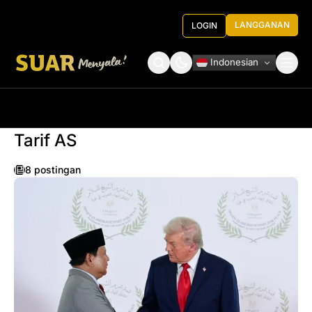
LANGGANAN
LOGIN
Indonesian
Tentang Kami
Roundtable Decision
Tarif AS
8 postingan