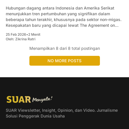
Hubungan dagang antara Indonesia dan Amerika Serikat
menunjukkan tren pertumbuhan yang signifikan dalam
beberapa tahun terakhir, khususnya pada sektor non-migas.
Kesepakatan baru yang dicapai lewat The Agreement on
Reciprocal Trade (ART) diharapkan dapat memperkuat
25 Feb 2026
•
2 Menit
hubungan dagang kedua negara.
Oleh:
Zikrina Ratri
Menampilkan
8
dari 8 total postingan
NO MORE POSTS
SUAR Viewsletter, Insight, Opinion, dan Video. Jurnalisme
Solusi Penggerak Dunia Usaha