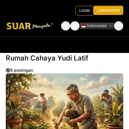
LANGGANAN
LOGIN
Indonesian
Tentang Kami
Roundtable Decision
Rumah Cahaya Yudi Latif
5 postingan