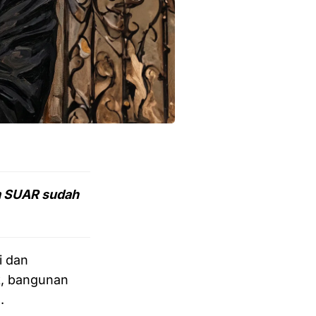
im SUAR sudah
i dan
k, bangunan
.