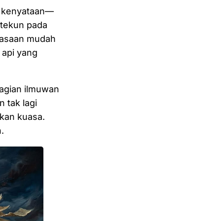
a kenyataan—
 tekun pada
kuasaan mudah
 api yang
bagian ilmuwan
 tak lagi
gkan kuasa.
.