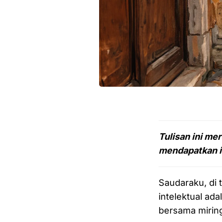
Tulisan ini m
mendapatkan iz
Saudaraku, di 
intelektual ad
bersama mirin