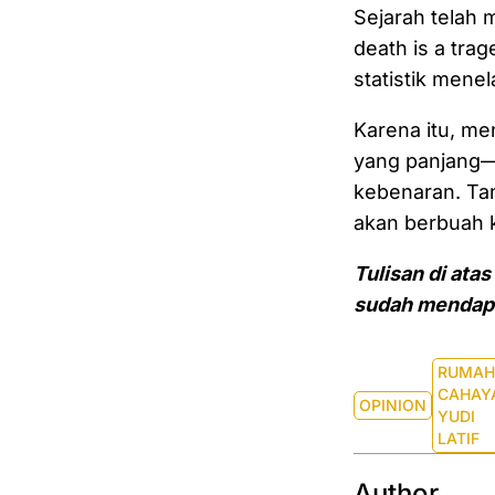
Sejarah telah 
death is a trag
statistik mene
Karena itu, me
yang panjang—m
kebenaran. Tan
akan berbuah k
Tulisan di ata
sudah mendapat
RUMAH
CAHAY
OPINION
YUDI
LATIF
Author