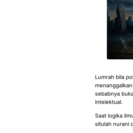
Lumrah bila poli
menanggalkan k
sebabnya buka
intelektual.
Saat logika ilm
situlah nurani 