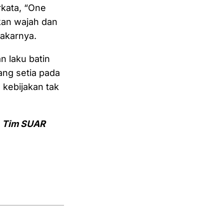
rkata, “One
ikan wajah dan
 akarnya.
n laku batin
ang setia pada
kebijakan tak
. Tim SUAR