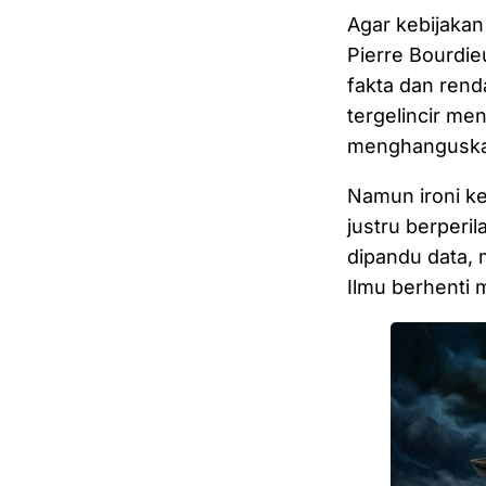
Agar kebijakan
Pierre Bourdie
fakta dan rend
tergelincir me
menghanguska
Namun ironi ke
justru berperil
dipandu data, 
Ilmu berhenti 