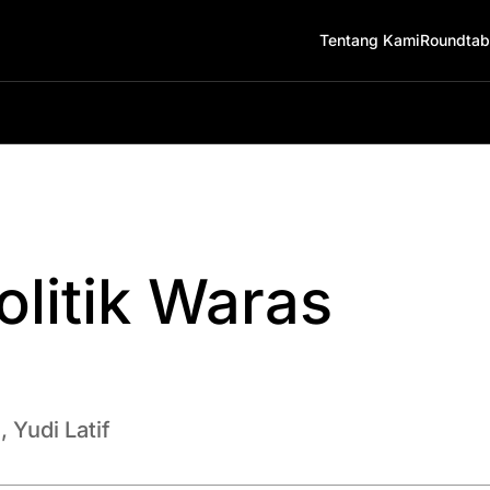
Tentang Kami
Roundtab
litik Waras
Yudi Latif