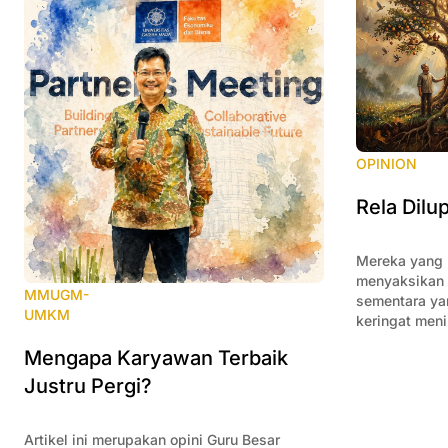
OPINION
Rela Dilu
Mereka yang
menyaksikan 
MMUGM-
sementara ya
UMKM
keringat meni
perayaan.
Mengapa Karyawan Terbaik
Justru Pergi?
Artikel ini merupakan opini Guru Besar