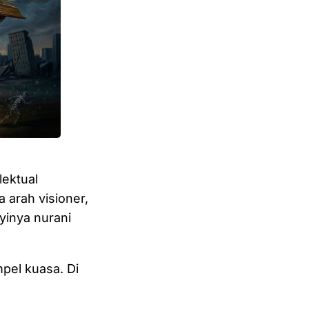
lektual
 arah visioner,
inya nurani
mpel kuasa. Di