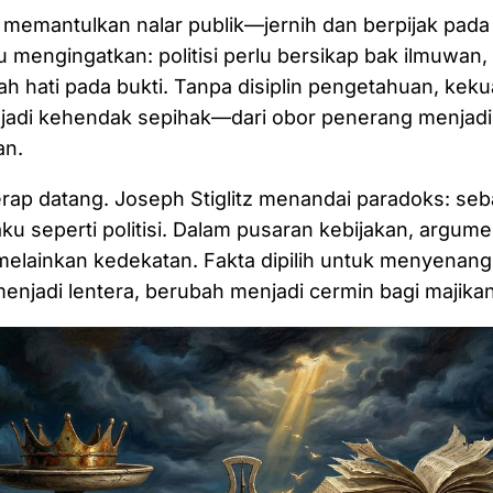
 memantulkan nalar publik—jernih dan berpijak pad
u mengingatkan: politisi perlu bersikap bak ilmuwan,
ah hati pada bukti. Tanpa disiplin pengetahuan, ke
njadi kehendak sepihak—dari obor penerang menjadi
n.
rap datang. Joseph Stiglitz menandai paradoks: se
aku seperti politisi. Dalam pusaran kebijakan, argumen
melainkan kedekatan. Fakta dipilih untuk menyenan
menjadi lentera, berubah menjadi cermin bagi majikan