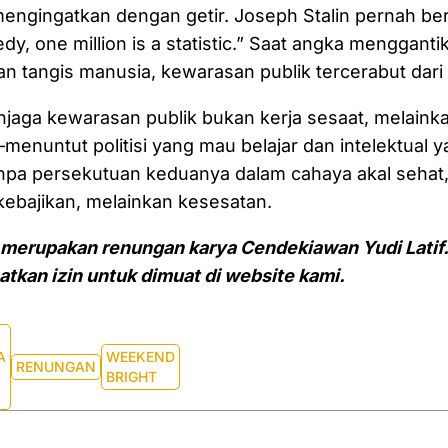
mengingatkan dengan getir. Joseph Stalin pernah be
edy, one million is a statistic.” Saat angka menggant
lan tangis manusia, kewarasan publik tercerabut dari
njaga kewarasan publik bukan kerja sesaat, melainka
enuntut politisi yang mau belajar dan intelektual y
pa persekutuan keduanya dalam cahaya akal sehat, 
ebajikan, melainkan kesesatan.
s merupakan renungan karya Cendekiawan Yudi Latif
kan izin untuk dimuat di website kami.
A
WEEKEND
RENUNGAN
BRIGHT