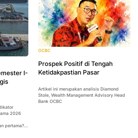
OCBC
Prospek Positif di Tengah
Ketidakpastian Pasar
mester I-
gis
Artikel ini merupakan analisis Diamond
Stole, Wealth Management Advisory Head
Bank OCBC
dikator
rtama 2026
a
an pertama?
m data-data
g penting