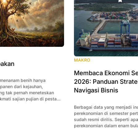
MAKRO
pakan
Membaca Ekonomi Se
 menanam benih hanya
2026: Panduan Strate
panen dari kejauhan,
Navigasi Bisnis
ng tak pernah meneteskan
kmati sajian pujian di pesta
Berbagai data yang menjadi in
perekonomian di semester pe
sudah resmi dirilis. Seperti ap
perekonomian dalam enam bul
Artikel ini mencoba merangku
itu dan memaknai apa saja yan