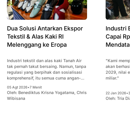
Dua Solusi Antarkan Ekspor
Industri
Tekstil & Alas Kaki RI
Capai Rp
Melenggang ke Eropa
Mendata
Industri tekstil dan alas kaki Tanah Air
"Kami mempu
tak pernah takut bersaing. Namun, tanpa
akan berhas
regulasi yang berpihak dan sosialisasi
2029, nilai
komprehensif, itu semua cuma angan-
miliar."
angan.
05 Agt 2026
•
7 Menit
Oleh:
Benediktus Krisna Yogatama
,
Chris
22 Jan 2026
•
Wibisana
Oleh:
Tria Di