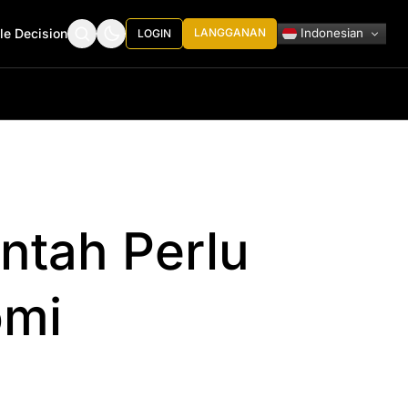
Indonesian
le Decision
LANGGANAN
LOGIN
ntah Perlu
omi