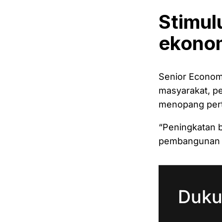
Stimulu
ekono
Senior Econom
masyarakat, pe
menopang pert
“Peningkatan b
pembangunan in
Duku