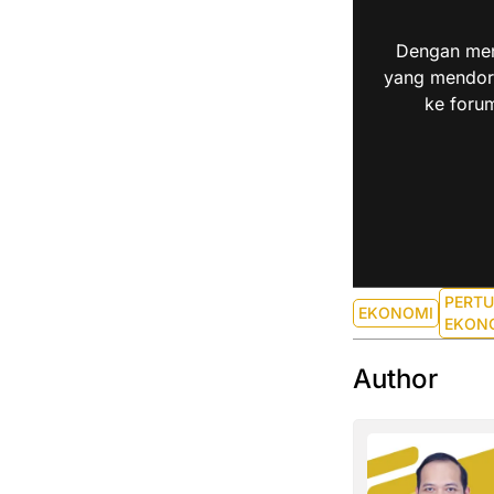
Dengan men
yang mendoro
ke forum
PERT
EKONOMI
EKON
Author