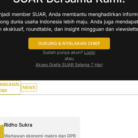
jadi member SUAR, Anda membantu menghadirkan informas
ng dunia usaha Indonesia lebih maju. Anda juga mendapa
 eksklusif, roundtable, dan insight mingguan dan viewslette
DUKUNG & NYALAKAN CHIEF
Sudah punya akun?
Login
atau
Akses Gratis SUAR Selama 7 Hari
UMBUHAN
NEWS
OMI
Ridho Sukra
Wartawan ekonomi makro dan DPR