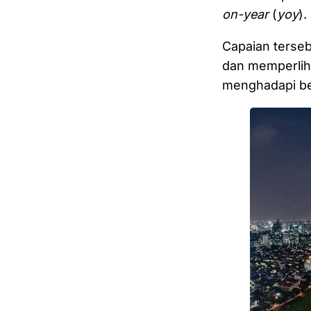
on-year
(
yoy
).
Capaian terseb
dan memperlih
menghadapi be