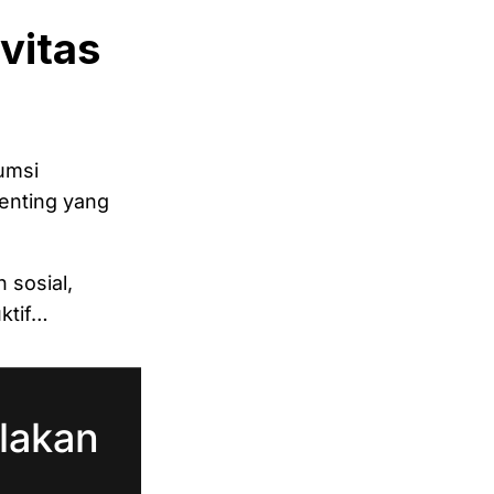
ivitas
umsi
penting yang
 sosial,
ktif…
lakan