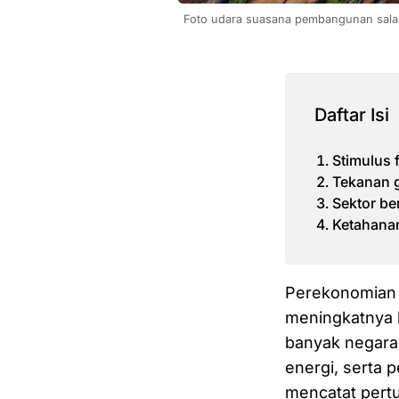
Foto udara suasana pembangunan salah
Daftar Isi
Stimulus 
Tekanan g
Sektor be
Ketahanan
Perekonomian 
meningkatnya k
banyak negara 
energi, serta 
mencatat pert