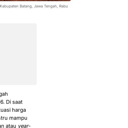
 Kabupaten Batang, Jawa Tengah, Rabu 
gah
. Di saat
tuasi harga
ustru mampu
an atau
year-