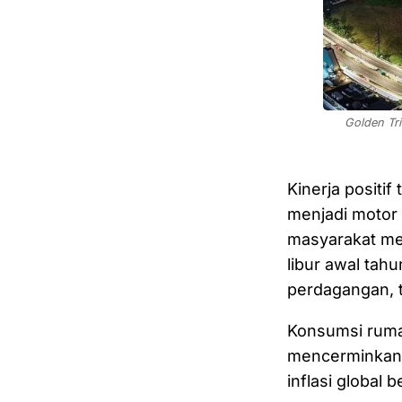
Golden Tri
Kinerja positi
menjadi motor 
masyarakat me
libur awal tah
perdagangan, t
Konsumsi ruma
mencerminkan b
inflasi global