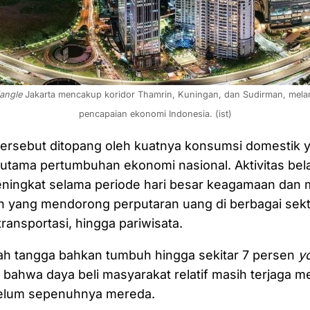
angle
 Jakarta mencakup koridor Thamrin, Kuningan, dan Sudirman, mel
pencapaian ekonomi Indonesia. (ist)
f tersebut ditopang oleh kuatnya konsumsi domestik 
utama pertumbuhan ekonomi nasional. Aktivitas bel
ningkat selama periode hari besar keagamaan da
un yang mendorong perputaran uang di berbagai sekto
ransportasi, hingga pariwisata.
h tangga bahkan tumbuh hingga sekitar 7 persen
y
ahwa daya beli masyarakat relatif masih terjaga m
 belum sepenuhnya mereda.