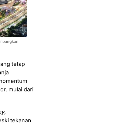
ambangkan 
yang tetap
anja
n momentum
r, mulai dari
oy
,
eski tekanan