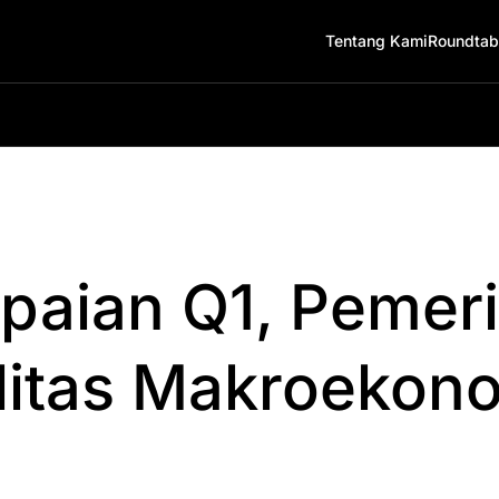
Tentang Kami
Roundtab
paian Q1, Pemeri
litas Makroekon