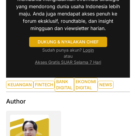
yang mendorong dunia usaha Indonesia lebih
maju. Anda juga mendapat akses penuh ke
forum eksklusif, roundtable, dan insight
mingguan dan viewsletter harian.
DUKUNG & NYALAKAN CHIEF
Sudah punya akun?
Login
atau
Akses Gratis SUAR Selama 7 Hari
BANK
EKONOMI
KEUANGAN
FINTECH
NEWS
DIGITAL
DIGITAL
Author