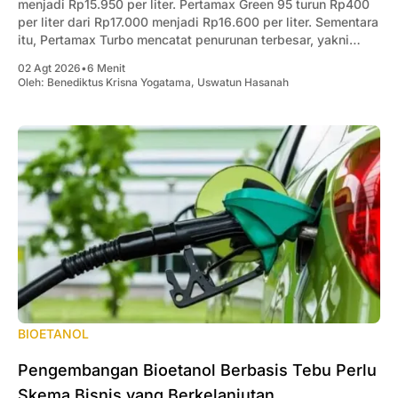
menjadi Rp15.950 per liter. Pertamax Green 95 turun Rp400
per liter dari Rp17.000 menjadi Rp16.600 per liter. Sementara
itu, Pertamax Turbo mencatat penurunan terbesar, yakni
Rp1.000 per liter dari Rp19.300 menjadi Rp18.300 per liter.
02 Agt 2026
•
6 Menit
Oleh:
Benediktus Krisna Yogatama
,
Uswatun Hasanah
BIOETANOL
Pengembangan Bioetanol Berbasis Tebu Perlu
Skema Bisnis yang Berkelanjutan