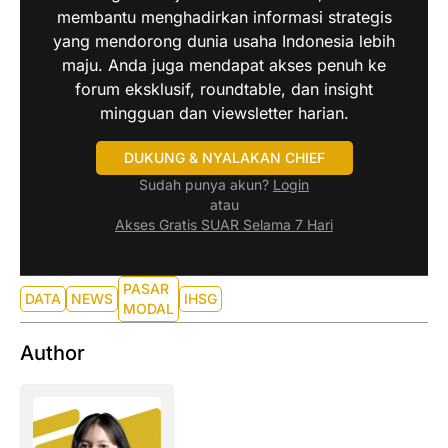
membantu menghadirkan informasi strategis
yang mendorong dunia usaha Indonesia lebih
maju. Anda juga mendapat akses penuh ke
forum eksklusif, roundtable, dan insight
mingguan dan viewsletter harian.
DUKUNG & NYALAKAN CHIEF
Sudah punya akun?
Login
atau
Akses Gratis SUAR Selama 7 Hari
PASAR
DATA
NEWS
IHSG
MODAL
Author