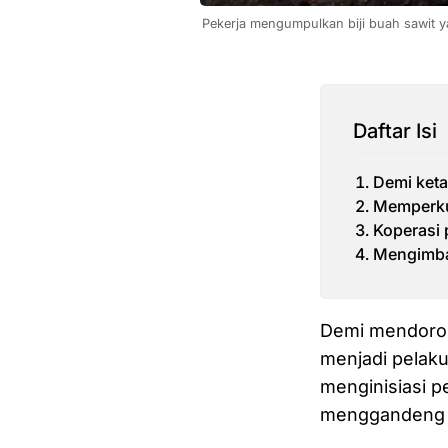
Pekerja mengumpulkan biji buah sawit y
Daftar Isi
Demi keta
Memperku
Koperasi 
Mengimban
Demi mendoron
menjadi pelaku
menginisiasi 
menggandeng P