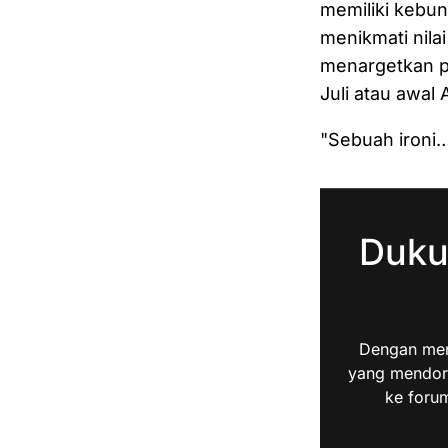
memiliki kebun
menikmati nila
menargetkan pe
Juli atau awal
"Sebuah ironi
Duku
Dengan men
yang mendoro
ke forum