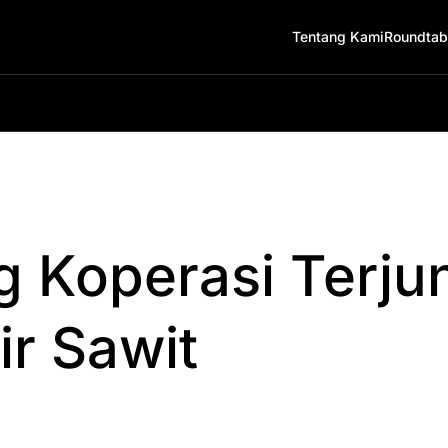
Tentang Kami
Roundtab
 Koperasi Terju
lir Sawit