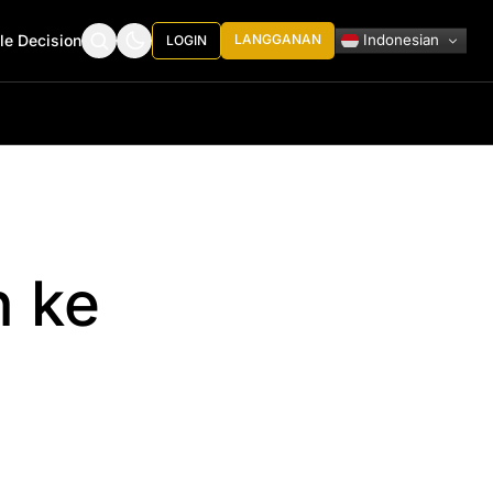
Indonesian
le Decision
LANGGANAN
LOGIN
n ke