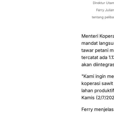
Direktur Uta
Ferry Juli
tentang peliba
Menteri Koper
mandat langsu
tawar petani me
tercatat ada 1
akan diintegra
"Kami ingin me
koperasi sawit
lahan produkti
Kamis (2/7/202
Ferry menjelas