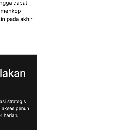
ingga dapat
 Kemenkop
in pada akhir
lakan
i strategis
t akses penuh
r harian.