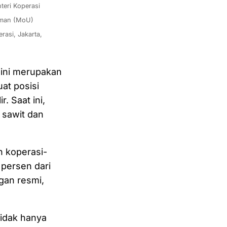
ri Koperasi 
aman (MoU) 
asi, Jakarta, 
 ini merupakan
at posisi
. Saat ini,
r sawit dan
n koperasi-
 persen dari
ngan resmi,
tidak hanya