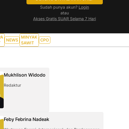
Sudah punya akun?
Login
atau
Akses Gratis SUAR Selama 7 Hari
PA
MINYAK
NEWS
CPO
T
SAWIT
Mukhlison Widodo
Redaktur
Feby Febrina Nadeak