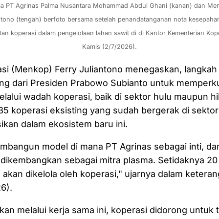
ma PT Agrinas Palma Nusantara Mohammad Abdul Ghani (kanan) dan Mente
antono (tengah) berfoto bersama setelah penandatanganan nota kesepah
tan koperasi dalam pengelolaan lahan sawit di di Kantor Kementerian Koper
Kamis (2/7/2026).
asi (Menkop) Ferry Juliantono menegaskan, langkah
ng dari Presiden Prabowo Subianto untuk memperku
lalui wadah koperasi, baik di sektor hulu maupun hilir
.135 koperasi eksisting yang sudah bergerak di sekto
sikan dalam ekosistem baru ini.
mbangun model di mana PT Agrinas sebagai inti, da
 dikembangkan sebagai mitra plasma. Setidaknya 20
f akan dikelola oleh koperasi," ujarnya dalam ketera
6).
kan melalui kerja sama ini, koperasi didorong untuk 