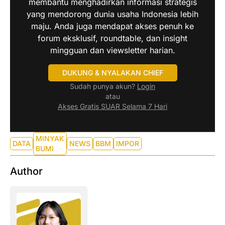
membantu menghadirkan informasi strategis
yang mendorong dunia usaha Indonesia lebih
maju. Anda juga mendapat akses penuh ke
forum eksklusif, roundtable, dan insight
mingguan dan viewsletter harian.
DUKUNG & NYALAKAN CHIEF
Sudah punya akun?
Login
atau
Akses Gratis SUAR Selama 7 Hari
MINYAK
DATA
NEWS
BBM
IMPOR
BUMI
Author