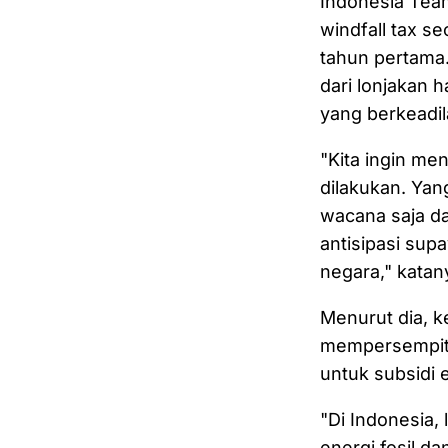
Indonesia Tea
windfall tax s
tahun pertama
dari lonjakan 
yang berkeadil
"Kita ingin me
dilakukan. Yan
wacana saja dan
antisipasi su
negara," katan
Menurut dia, k
mempersempit r
untuk subsidi
"Di Indonesia,
energi fosil da