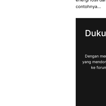
contohnya…
Duku
Dengan men
yang mendoro
ke forum