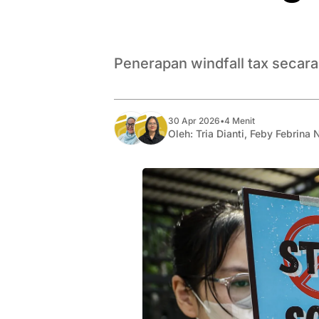
Penerapan windfall tax secar
30 Apr 2026
•
4 Menit
Oleh:
Tria Dianti
,
Feby Febrina 