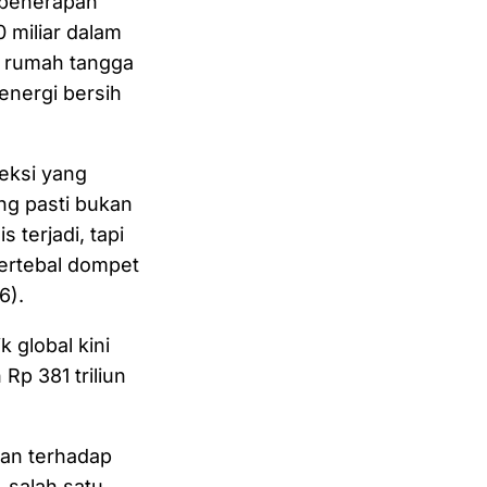
 penerapan
 miliar dalam
i rumah tangga
energi bersih
reksi yang
ng pasti bukan
 terjadi, tapi
ertebal dompet
6).
 global kini
p 381 triliun
gan terhadap
, salah satu