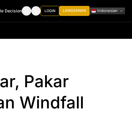
Indonesian
le Decision
LANGGANAN
LOGIN
ar, Pakar
n Windfall