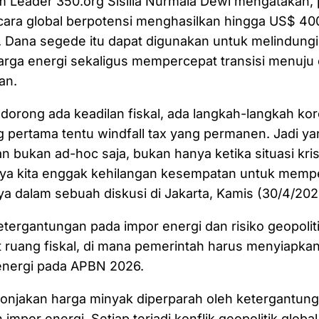
m Leader 350.org Sisilia Nurmala Dewi mengatakan,
ecara global berpotensi menghasilkan hingga US$ 400
. Dana segede itu dapat digunakan untuk melindung
harga energi sekaligus mempercepat transisi menuju 
an.
ndorong ada keadilan fiskal, ada langkah-langkah ko
g pertama tentu windfall tax yang permanen. Jadi ya
 bukan ad-hoc saja, bukan hanya ketika situasi krisis
paya kita enggak kehilangan kesempatan untuk memp
ya dalam sebuah diskusi di Jakarta, Kamis (30/4/202
etergantungan pada impor energi dan risiko geopolitik
uang fiskal, di mana pemerintah harus menyiapkan R
 energi pada APBN 2026.
 lonjakan harga minyak diperparah oleh ketergantun
n impor energi. Setiap terjadi konflik geopolitik global