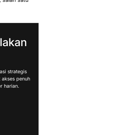
lakan
i strategis
t akses penuh
r harian.