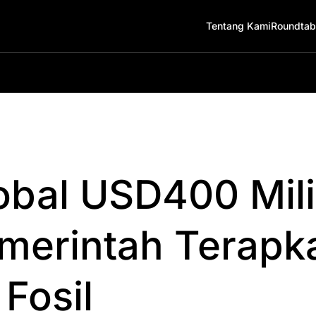
Tentang Kami
Roundtab
obal USD400 Mili
merintah Terapka
 Fosil