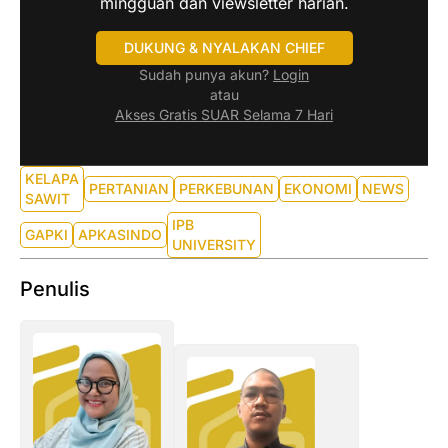
mingguan dan viewsletter harian.
DUKUNG & NYALAKAN CHIEF
Sudah punya akun?
Login
atau
Akses Gratis SUAR Selama 7 Hari
KELAPA
PERTANIAN
PERKEBUNAN
EKONOMI
NEWS
SAWIT
IPB
GAPKI
APKASINDO
UNIVERSITY
Penulis