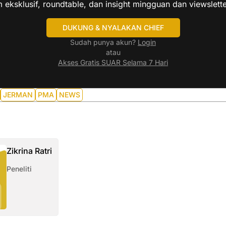
 eksklusif, roundtable, dan insight mingguan dan viewslette
DUKUNG & NYALAKAN CHIEF
Sudah punya akun?
Login
atau
Akses Gratis SUAR Selama 7 Hari
JERMAN
PMA
NEWS
Zikrina Ratri
Peneliti