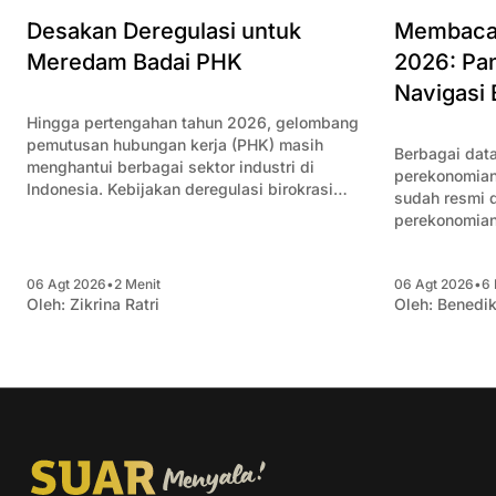
Membaca 
Desakan Deregulasi untuk
2026: Pan
Meredam Badai PHK
Navigasi 
Hingga pertengahan tahun 2026, gelombang
pemutusan hubungan kerja (PHK) masih
Berbagai data
menghantui berbagai sektor industri di
perekonomian
Indonesia. Kebijakan deregulasi birokrasi
sudah resmi di
menjadi kunci untuk meredam angka PHK
perekonomian
semakin bertambah.
Artikel ini 
itu dan mema
06 Agt 2026
•
2 Menit
06 Agt 2026
•
6 
bagi pengusa
Oleh:
Zikrina Ratri
Oleh:
Benedik