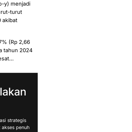
o-y) menjadi
rut-turut
 akibat
7% (Rp 2,66
da tahun 2024
lesat…
lakan
i strategis
t akses penuh