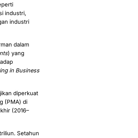
perti
i industri,
an industri
erman dalam
nts
) yang
hadap
ing in Business
jikan diperkuat
g (PMA) di
khir (2016–
triliun. Setahun