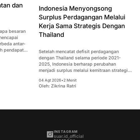
tan dan
Indonesia Menyongsong
Surplus Perdagangan Melalui
Kerja Sama Strategis Dengan
rapa besaran
Thailand
 mencapai
beda antar-
ah pendapatan
Setelah mencatat defisit perdagangan
aan.
dengan Thailand selama periode 2021-
2025, Indonesia berharap perubahan
menjadi surplus melalui kemitraan strategis
yang baru.
04 Agt 2026
•
2 Menit
Oleh:
Zikrina Ratri
INSTAGRAM
suar.id_official