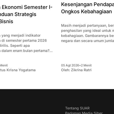
Kesenjangan Pendapa
Ekonomi Semester I-
Ongkos Kebahagiaan
duan Strategis
Bisnis
Masih menjadi pertanyaan, be
penghasilan yang ideal untuk
 yang menjadi indikator
kebahagiaan. Gambarannya ber
 di semester pertama 2026
negara dan secara umum juml
rilis. Seperti apa
sulit mengejar biaya kebahagi
 dalam enam bulan pertama?
mencoba merangkum data-data
knai apa saja yang penting
Menit
05 Agt 2026
•
2 Menit
ha.
tus Krisna Yogatama
Oleh:
Zikrina Ratri
Tentang SUAR
Pedoman Media Siber