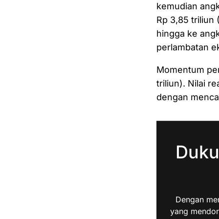
kemudian angk
Rp 3,85 triliun
hingga ke angk
perlambatan e
Momentum pemu
triliun). Nila
dengan mencata
Duku
Dengan men
yang mendoro