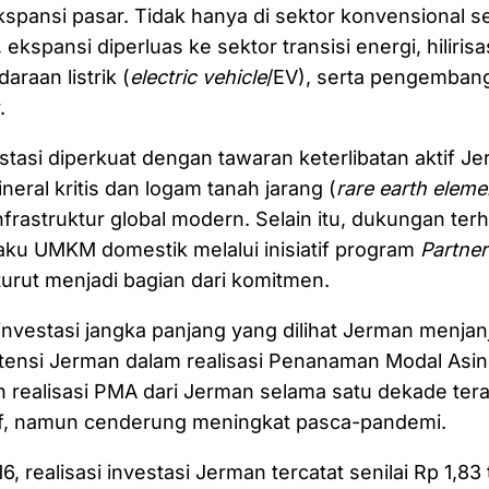
pansi pasar. Tidak hanya di sektor konvensional se
kspansi diperluas ke sektor transisi energi, hilirisas
raan listrik (
electric vehicle
/EV), serta pengembang
r.
tasi diperkuat dengan tawaran keterlibatan aktif J
neral kritis dan logam tanah jarang (
rare earth eleme
infrastruktur global modern. Selain itu, dukungan ter
aku UMKM domestik melalui inisiatif program
Partner
turut menjadi bagian dari komitmen.
investasi jangka panjang yang dilihat Jerman menjan
tensi Jerman dalam realisasi Penanaman Modal Asin
n realisasi PMA dari Jerman selama satu dekade tera
tif, namun cenderung meningkat pasca-pandemi.
, realisasi investasi Jerman tercatat senilai Rp 1,83 