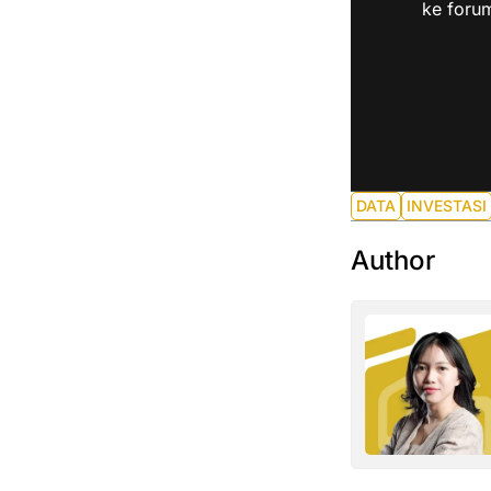
ke forum
DATA
INVESTASI
Author