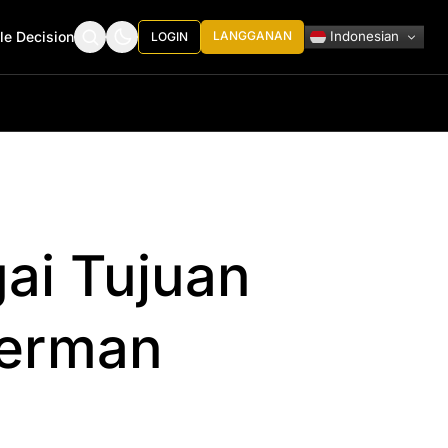
Indonesian
le Decision
LANGGANAN
LOGIN
ai Tujuan
Jerman