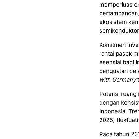
memperluas eks
pertambangan, e
ekosistem kenda
semikondukto
Komitmen inves
rantai pasok mi
esensial bagi 
penguatan pel
with Germany
Potensi ruang 
dengan konsis
Indonesia. Tre
2026) fluktua
Pada tahun 2016