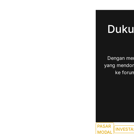
Duku
Dengan men
yang mendoro
ke forum
PASAR
INVESTA
MODAL