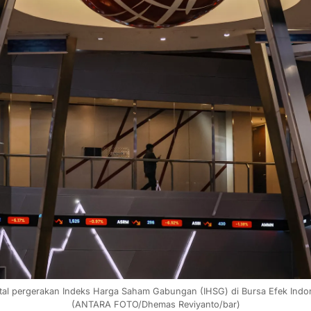
igital pergerakan Indeks Harga Saham Gabungan (IHSG) di Bursa Efek Indon
(ANTARA FOTO/Dhemas Reviyanto/bar)