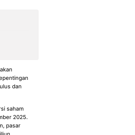
akan
kepentingan
mulus dan
rsi saham
ember 2025.
n, pasar
liun.