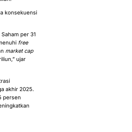
ya konsekuensi
n Saham per 31
emenuhi
free
an
market cap
liun,” ujar
rasi
a akhir 2025.
5 persen
meningkatkan