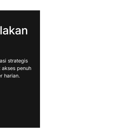
lakan
i strategis
t akses penuh
r harian.