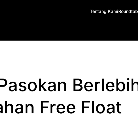
Tentang Kami
Roundtab
 Pasokan Berleb
han Free Float