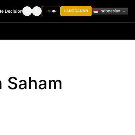
Indonesian
le Decision
LANGGANAN
LOGIN
ih Saham