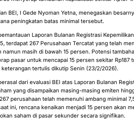
laian BEI, I Gede Nyoman Yetna, menegaskan besarn
cana peningkatan batas minimal tersebut.
pemantauan Laporan Bulanan Registrasi Kepemilika
, terdapat 267 Perusahaan Tercatat yang telah m
n namun masih di bawah 15 persen. Potensi tambah
rap pasar untuk mencapai 15 persen sekitar Rp187 tri
eterangan tertulis dikutip Senin (23/2/2026).
berasal dari evaluasi BEI atas Laporan Bulanan Regist
aham yang disampaikan masing-masing emiten hingg
 267 perusahaan telah memenuhi ambang minimal 7,
saat ini, rencana kenaikan menjadi 15 persen akan 
kan saham di pasar sekunder secara signifikan.