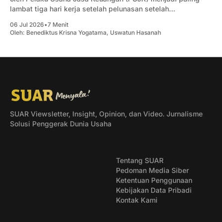
lambat tiga hari kerja setelah pelunasan setelah
sebelumnya, proses pembaruan data dapat berlangsung
06 Jul 2026
•
7 Menit
hingga satu bulan atau lebih.
Oleh:
Benediktus Krisna Yogatama
,
Uswatun Hasanah
SUAR Viewsletter, Insight, Opinion, dan Video. Jurnalisme
Solusi Penggerak Dunia Usaha
Tentang SUAR
Pedoman Media Siber
Ketentuan Penggunaan
Kebijakan Data Pribadi
Kontak Kami