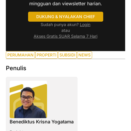
mingguan dan viewsletter harian.
DUKUNG & NYALAKAN CHIEF
Sudah punya akun?
Login
atau
Akses Gratis SUAR Selama 7 Hari
PERUMAHAN
PROPERTI
SUBSIDI
NEWS
Penulis
Benediktus Krisna Yogatama