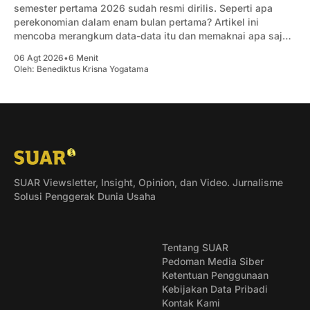
semester pertama 2026 sudah resmi dirilis. Seperti apa
perekonomian dalam enam bulan pertama? Artikel ini
mencoba merangkum data-data itu dan memaknai apa saja
yang penting bagi pengusaha.
06 Agt 2026
•
6 Menit
Oleh:
Benediktus Krisna Yogatama
SUAR Viewsletter, Insight, Opinion, dan Video. Jurnalisme
Solusi Penggerak Dunia Usaha
Tentang SUAR
Pedoman Media Siber
Ketentuan Penggunaan
Kebijakan Data Pribadi
Kontak Kami