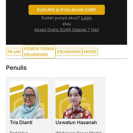
DUKUNG & NYALAKAN CHIEF
Sudah punya akun?
Login
atau
Akses Gratis SUAR Selama 7 Hari
KEMENTERIAN
PAJAK
KEUANGAN
NEWS
KEUANGAN
Penulis
Tria Dianti
Uswatun Hasanah
Redaktur
Wartawan Pasar Modal