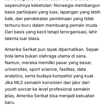
sepenuhnya kebetulan: Norwegia membangun
basis partisipasi yang luas, lapangan yang lebih
baik, dan pendekatan pembinaan yang tidak
terburu-buru dalam membuang pemain muda.
Dari basis yang kecil tetapi terorganisasi, lahir
talenta luar biasa.
Amerika Serikat pun layak diperhatikan. Sepak
bola lama bukan olahraga utama di sana.
Namun, mereka memiliki pasar yang besar,
universitas, sport science, fasilitas, data
analytics, serta budaya kompetisi yang kuat.
Jika MLS semakin konsisten dan jalur dari
youth soccer
ke level profesional semakin
jelas, Amerika Serikat bisa menjadi kekuatan
baru.