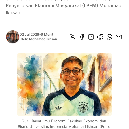
Penyelidikan Ekonomi Masyarakat (LPEM) Mohamad
Ikhsan
02 Jul 2026
•
9 Menit
Oleh:
Mohamad Ikhsan
Guru Besar Ilmu Ekonomi Fakultas Ekonomi dan 
Bisnis Universitas Indonesia Mohamad Ikhsan (Foto: 