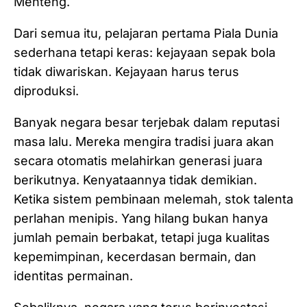
Menteng.
Dari semua itu, pelajaran pertama Piala Dunia
sederhana tetapi keras: kejayaan sepak bola
tidak diwariskan. Kejayaan harus terus
diproduksi.
Banyak negara besar terjebak dalam reputasi
masa lalu. Mereka mengira tradisi juara akan
secara otomatis melahirkan generasi juara
berikutnya. Kenyataannya tidak demikian.
Ketika sistem pembinaan melemah, stok talenta
perlahan menipis. Yang hilang bukan hanya
jumlah pemain berbakat, tetapi juga kualitas
kepemimpinan, kecerdasan bermain, dan
identitas permainan.