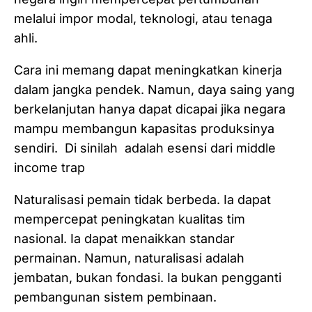
melalui impor modal, teknologi, atau tenaga
ahli.
Cara ini memang dapat meningkatkan kinerja
dalam jangka pendek. Namun, daya saing yang
berkelanjutan hanya dapat dicapai jika negara
mampu membangun kapasitas produksinya
sendiri. Di sinilah adalah esensi dari middle
income trap
Naturalisasi pemain tidak berbeda. Ia dapat
mempercepat peningkatan kualitas tim
nasional. Ia dapat menaikkan standar
permainan. Namun, naturalisasi adalah
jembatan, bukan fondasi. Ia bukan pengganti
pembangunan sistem pembinaan.