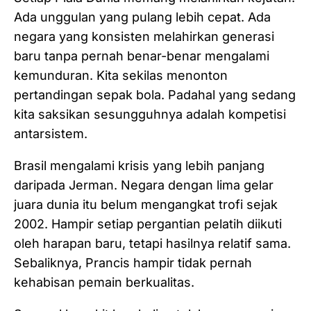
Ada unggulan yang pulang lebih cepat. Ada
negara yang konsisten melahirkan generasi
baru tanpa pernah benar-benar mengalami
kemunduran. Kita sekilas menonton
pertandingan sepak bola. Padahal yang sedang
kita saksikan sesungguhnya adalah kompetisi
antarsistem.
Brasil mengalami krisis yang lebih panjang
daripada Jerman. Negara dengan lima gelar
juara dunia itu belum mengangkat trofi sejak
2002. Hampir setiap pergantian pelatih diikuti
oleh harapan baru, tetapi hasilnya relatif sama.
Sebaliknya, Prancis hampir tidak pernah
kehabisan pemain berkualitas.