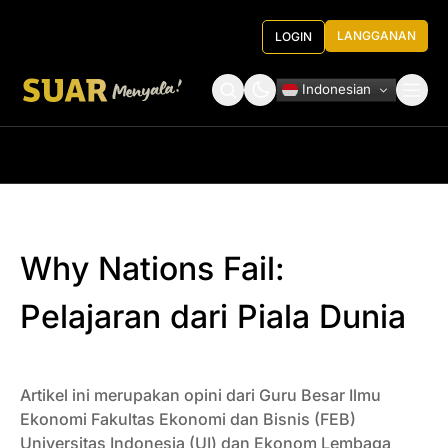
LANGGANAN
LOGIN
Indonesian
Tentang Kami
Roundtable Decision
Why Nations Fail:
Pelajaran dari Piala Dunia
Artikel ini merupakan opini dari Guru Besar Ilmu
Ekonomi Fakultas Ekonomi dan Bisnis (FEB)
Universitas Indonesia (UI) dan Ekonom Lembaga