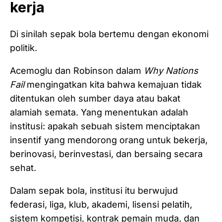
kerja
Di sinilah sepak bola bertemu dengan ekonomi
politik.
Acemoglu dan Robinson dalam
Why Nations
Fail
mengingatkan kita bahwa kemajuan tidak
ditentukan oleh sumber daya atau bakat
alamiah semata. Yang menentukan adalah
institusi: apakah sebuah sistem menciptakan
insentif yang mendorong orang untuk bekerja,
berinovasi, berinvestasi, dan bersaing secara
sehat.
Dalam sepak bola, institusi itu berwujud
federasi, liga, klub, akademi, lisensi pelatih,
sistem kompetisi, kontrak pemain muda, dan