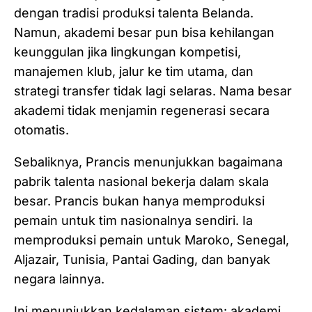
dengan tradisi produksi talenta Belanda.
Namun, akademi besar pun bisa kehilangan
keunggulan jika lingkungan kompetisi,
manajemen klub, jalur ke tim utama, dan
strategi transfer tidak lagi selaras. Nama besar
akademi tidak menjamin regenerasi secara
otomatis.
Sebaliknya, Prancis menunjukkan bagaimana
pabrik talenta nasional bekerja dalam skala
besar. Prancis bukan hanya memproduksi
pemain untuk tim nasionalnya sendiri. Ia
memproduksi pemain untuk Maroko, Senegal,
Aljazair, Tunisia, Pantai Gading, dan banyak
negara lainnya.
Ini menunjukkan kedalaman sistem: akademi