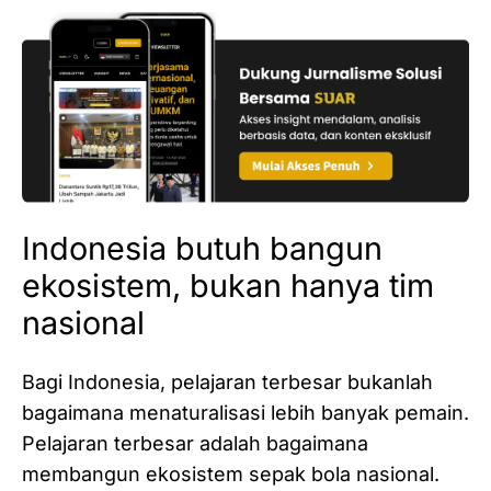
Indonesia butuh bangun
ekosistem, bukan hanya tim
nasional
Bagi Indonesia, pelajaran terbesar bukanlah
bagaimana menaturalisasi lebih banyak pemain.
Pelajaran terbesar adalah bagaimana
membangun ekosistem sepak bola nasional.