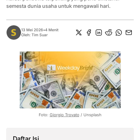
semesta dunia usaha untuk mengawali hari.
13 Mei 2026
•
4 Menit
Oleh:
Tim Suar
Foto: 
Giorgio Trovato
 / Unsplash
Daftar Isi