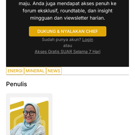
maju. Anda juga mendapat akses penuh ke
forum eksklusif, roundtable, dan insight
mingguan dan viewsletter harian.
DUKUNG & NYALAKAN CHIEF
Sudah punya akun?
Login
atau
Akses Gratis SUAR Selama 7 Hari
ENERGI
MINERAL
NEWS
Penulis