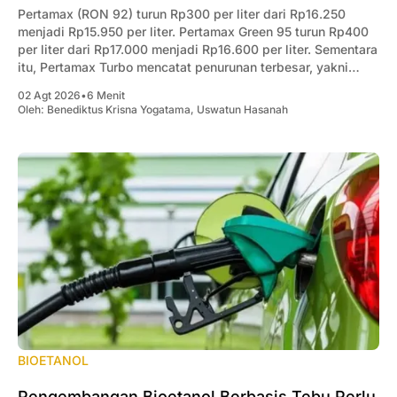
Pertamax (RON 92) turun Rp300 per liter dari Rp16.250
menjadi Rp15.950 per liter. Pertamax Green 95 turun Rp400
per liter dari Rp17.000 menjadi Rp16.600 per liter. Sementara
itu, Pertamax Turbo mencatat penurunan terbesar, yakni
Rp1.000 per liter dari Rp19.300 menjadi Rp18.300 per liter.
02 Agt 2026
•
6 Menit
Oleh:
Benediktus Krisna Yogatama
,
Uswatun Hasanah
BIOETANOL
Pengembangan Bioetanol Berbasis Tebu Perlu