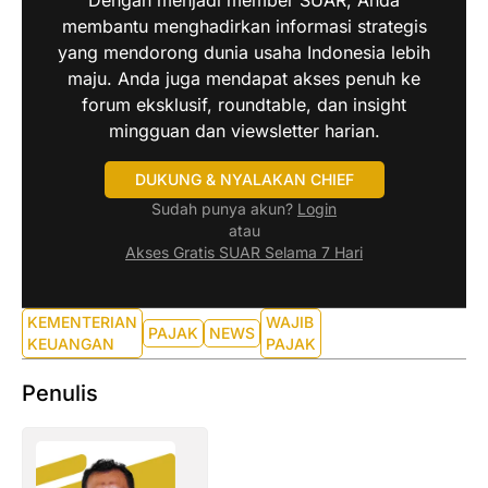
Dengan menjadi member SUAR, Anda
membantu menghadirkan informasi strategis
yang mendorong dunia usaha Indonesia lebih
maju. Anda juga mendapat akses penuh ke
forum eksklusif, roundtable, dan insight
mingguan dan viewsletter harian.
DUKUNG & NYALAKAN CHIEF
Sudah punya akun?
Login
atau
Akses Gratis SUAR Selama 7 Hari
KEMENTERIAN
WAJIB
PAJAK
NEWS
KEUANGAN
PAJAK
Penulis