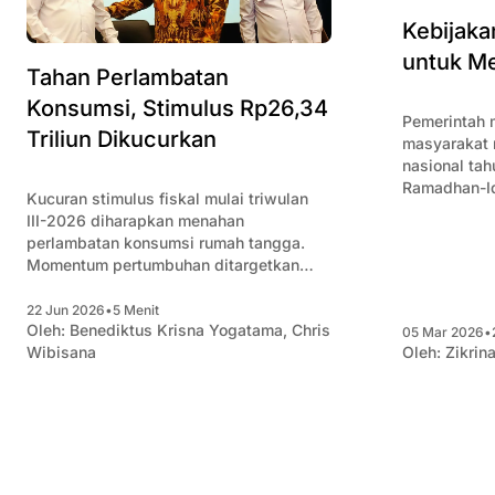
Kebijaka
untuk Me
Tahan Perlambatan
Konsumsi, Stimulus Rp26,34
Pemerintah 
Triliun Dikucurkan
masyarakat 
nasional tah
Ramadhan-Idu
Kucuran stimulus fiskal mulai triwulan
stimulus fis
III-2026 diharapkan menahan
pemerintah s
perlambatan konsumsi rumah tangga.
ada kenaika
Momentum pertumbuhan ditargetkan
berlanjut, meski pertumbuhan belanja
pemerintah menjadi penopang.
22 Jun 2026
•
5 Menit
Oleh:
Benediktus Krisna Yogatama
,
Chris
05 Mar 2026
•
Wibisana
Oleh:
Zikrina