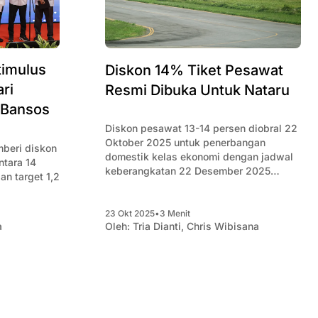
timulus
Diskon 14% Tiket Pesawat
ri
Resmi Dibuka Untuk Nataru
 Bansos
Diskon pesawat 13-14 persen diobral 22
Oktober 2025 untuk penerbangan
mberi diskon
domestik kelas ekonomi dengan jadwal
keberangkatan 22 Desember 2025
n target 1,2
hingga 10 Januari 2026.
23 Okt 2025
•
3 Menit
a
Oleh:
Tria Dianti
,
Chris Wibisana