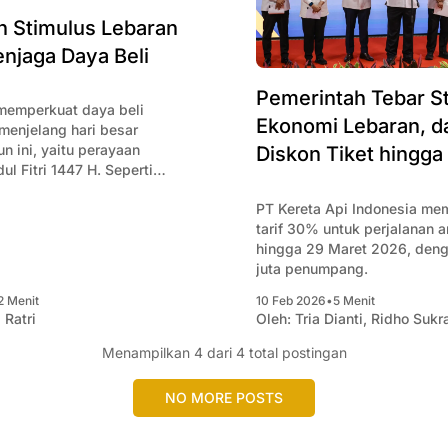
n Stimulus Lebaran
njaga Daya Beli
Pemerintah Tebar S
memperkuat daya beli
Ekonomi Lebaran, da
menjelang hari besar
un ini, yaitu perayaan
Diskon Tiket hingga
l Fitri 1447 H. Seperti
kal yang diberikan
PT Kereta Api Indonesia me
etiap tahunnya, tahun ini
tarif 30% untuk perjalanan antara 14
n alokasi anggaran.
hingga 29 Maret 2026, denga
juta penumpang.
2 Menit
10 Feb 2026
•
5 Menit
 Ratri
Oleh:
Tria Dianti
,
Ridho Sukr
Menampilkan
4
dari 4 total postingan
NO MORE POSTS