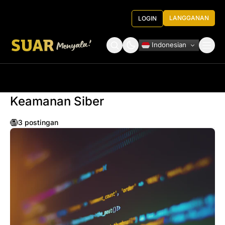
LANGGANAN
LOGIN
Indonesian
Tentang Kami
Roundtable Decision
Keamanan Siber
3 postingan