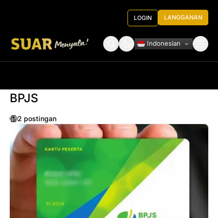
LANGGANAN
LOGIN
Indonesian
Tentang Kami
Roundtable Decision
BPJS
2 postingan