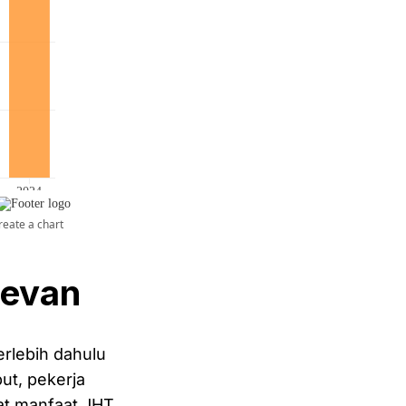
levan
erlebih dahulu
ut, pekerja
at manfaat JHT