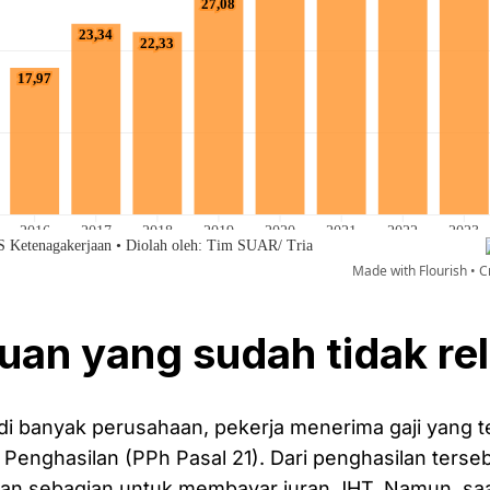
uan yang sudah tidak re
di banyak perusahaan, pekerja menerima gaji yang t
 Penghasilan (PPh Pasal 21). Dari penghasilan terseb
kan sebagian untuk membayar iuran JHT. Namun, sa