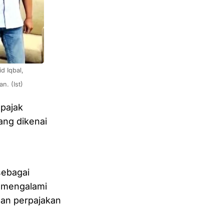
 Iqbal, 
. (Ist)
pajak
ang dikenai
sebagai
 mengalami
uan perpajakan