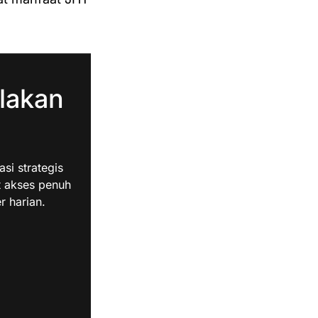
lakan
i strategis
t akses penuh
r harian.