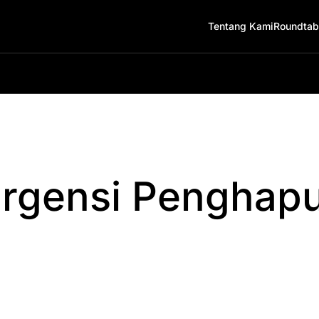
Tentang Kami
Roundtab
rgensi Penghapu