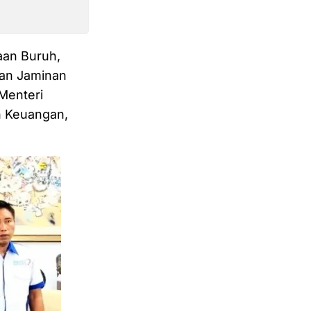
aan Buruh,
ran Jaminan
Menteri
n Keuangan,