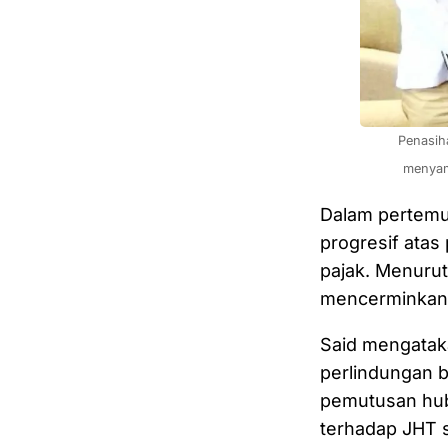
Penasih
menyam
Dalam pertemu
progresif atas
pajak. Menurut
mencerminkan 
Said mengatak
perlindungan 
pemutusan hub
terhadap JHT 