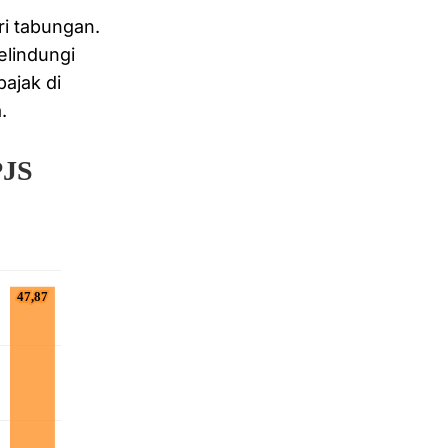
i tabungan.
elindungi
ajak di
.