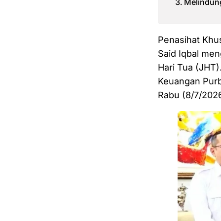
Melindung
Penasihat Khu
Said Iqbal me
Hari Tua (JHT)
Keuangan Purb
Rabu (8/7/2026