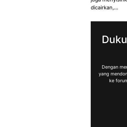
dicairkan,…
Duku
Dengan men
yang mendoro
ke forum