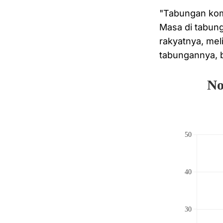
"Tabungan kom
Masa di tabun
rakyatnya, mel
tabungannya, b