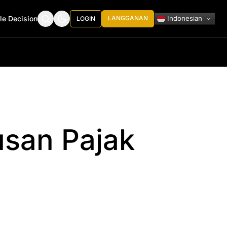
Indonesian
le Decision
LANGGANAN
LOGIN
san Pajak