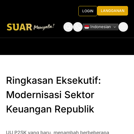
LANGGANAN
LOGIN
Indonesian
Tentang Kami
Roundtable Decision
Ringkasan Eksekutif:
Modernisasi Sektor
Keuangan Republik
UU P2SK yang baru, menambah berbeberapa