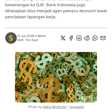
kewenangan ke OJK. Bank Indonesia juga
diharapkan bisa menjadi agen pemacu ekonomi lewat
penciptaan lapangan kerja.
12 Jun 2026
•
1 Menit
Oleh:
Tim Suar
Photo by 
Elena Mozhvilo
 / 
Unsplash