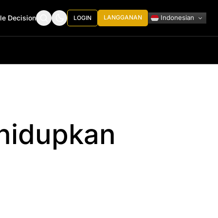
Indonesian
le Decision
LANGGANAN
LOGIN
ghidupkan