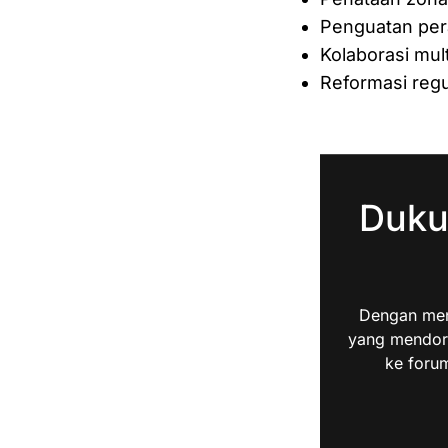
Penguatan per
Kolaborasi mul
Reformasi regu
Duku
Dengan men
yang mendoro
ke forum