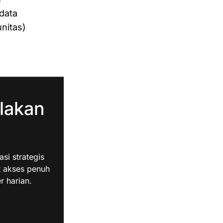
data
nitas)
lakan
i strategis
t akses penuh
r harian.