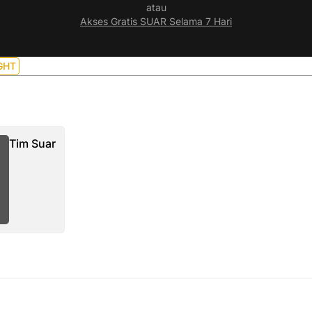
atau
Akses Gratis SUAR Selama 7 Hari
GHT
Tim Suar