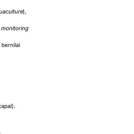
uaculture
),
T monitoring
 bernilai
apal).
)