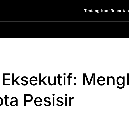
Tentang Kami
Roundtab
 Eksekutif: Men
ta Pesisir