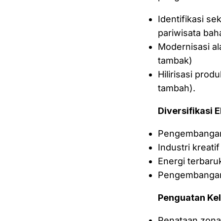
Identifikasi se
pariwisata baha
Modernisasi al
tambak)
Hilirisasi prod
tambah).
Diversifikasi 
Pengembangan 
Industri kreati
Energi terbaruk
Pengembangan j
Penguatan Ke
Penataan zonasi