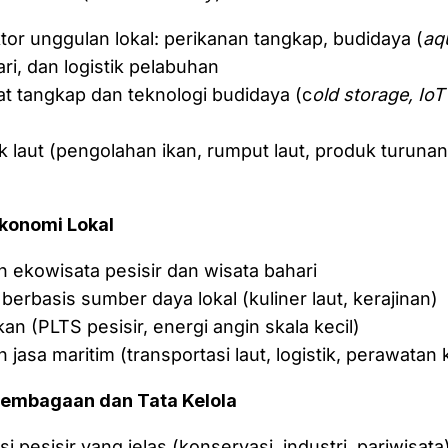
ktor unggulan lokal: perikanan tangkap, budidaya (
aq
ri, dan logistik pelabuhan
at tangkap dan teknologi budidaya (c
old storage, Io
uk laut (pengolahan ikan, rumput laut, produk turunan
Ekonomi Lokal
ekowisata pesisir dan wisata bahari
f berbasis sumber daya lokal (kuliner laut, kerajinan)
an (PLTS pesisir, energi angin skala kecil)
asa maritim (transportasi laut, logistik, perawatan k
lembagaan dan Tata Kelola
 pesisir yang jelas (konservasi, industri, pariwisata