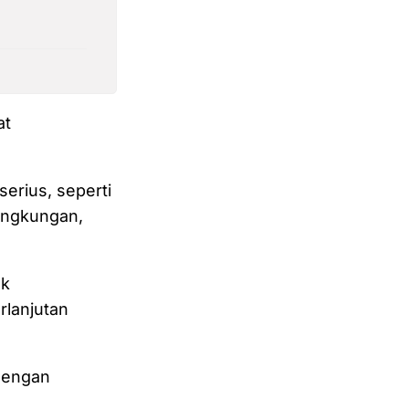
at
serius, seperti
lingkungan,
uk
rlanjutan
dengan