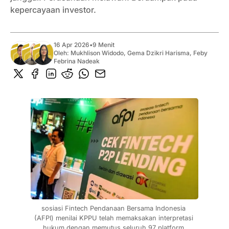
kepercayaan investor.
16 Apr 2026
•
9 Menit
Oleh:
Mukhlison Widodo
,
Gema Dzikri Harisma
,
Feby
Febrina Nadeak
sosiasi Fintech Pendanaan Bersama Indonesia 
(AFPI) menilai KPPU telah memaksakan interpretasi 
hukum dengan memutus seluruh 97 platform 