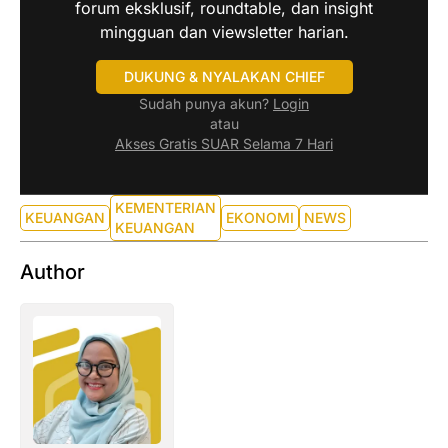
forum eksklusif, roundtable, dan insight
mingguan dan viewsletter harian.
DUKUNG & NYALAKAN CHIEF
Sudah punya akun?
Login
atau
Akses Gratis SUAR Selama 7 Hari
KEMENTERIAN
KEUANGAN
EKONOMI
NEWS
KEUANGAN
Author