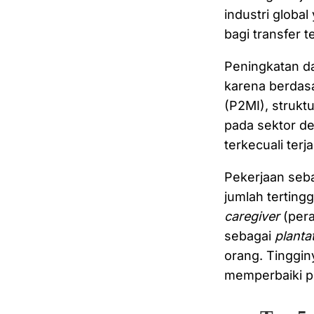
industri globa
bagi transfer 
Peningkatan da
karena berdas
(P2MI), strukt
pada sektor de
terkecuali terj
Pekerjaan seb
jumlah tertingg
caregiver
(pera
sebagai
planta
orang. Tinggin
memperbaiki po