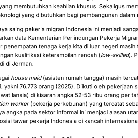
l yang membutuhkan keahlian khusus. Sekaligus mem
teknologi yang dibutuhkan bagi pembangunan dalam 
ya saing pekerja migran Indonesia ini menjadi sanga
arkan data Kementerian Perlindungan Pekerja Migra
ur penempatan tenaga kerja kita di luar negeri masih
ngan kualifikasi keterampilan rendah (
low-skilled
). P
adi di Jerman.
agai
house maid
(asisten rumah tangga) masih terca
i, yakni 76.773 orang (2025). Diikuti oleh pekerjaan 
wat lansia) di kisaran angka 52-53 ribu orang per ta
tion worker
(pekerja perkebunan) yang tercatat seb
ya angka pada sektor informal ini menjadi alasan ut
sisi tawar pekerja Indonesia di kancah internasional