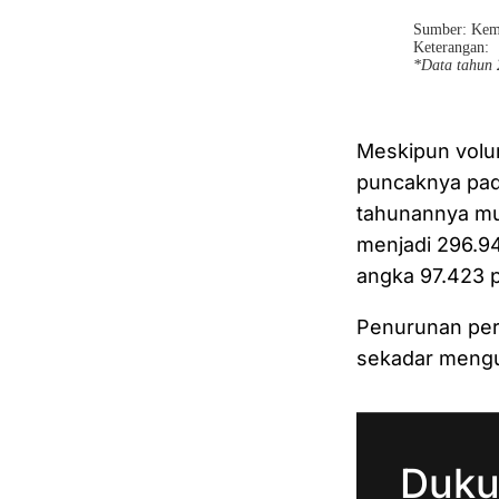
Meskipun volu
puncaknya pad
tahunannya mu
menjadi 296.94
angka 97.423 
Penurunan per
sekadar mengu
Duku