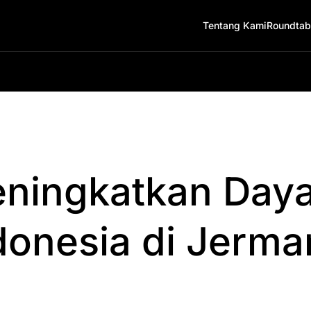
Tentang Kami
Roundtab
eningkatkan Daya
donesia di Jerma