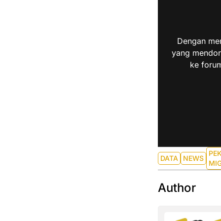
Dengan men
yang mendoro
ke forum
PE
DATA
NEWS
MI
Author