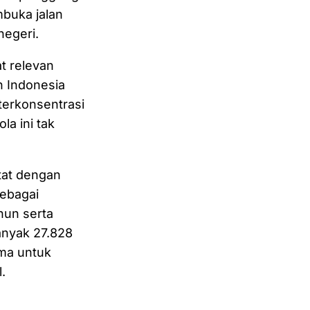
buka jalan
negeri.
t relevan
n Indonesia
 terkonsentrasi
ola ini tak
tat dengan
sebagai
hun serta
anyak 27.828
ama untuk
.