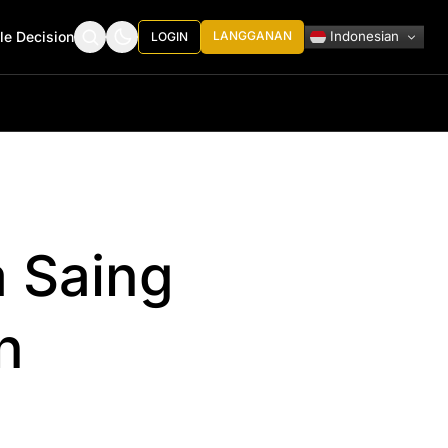
Indonesian
le Decision
LANGGANAN
LOGIN
 Saing
n