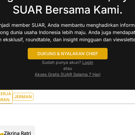
SUAR Bersama Kami.
jadi member SUAR, Anda membantu menghadirkan informas
ng dunia usaha Indonesia lebih maju. Anda juga mendapa
 eksklusif, roundtable, dan insight mingguan dan viewslette
DUKUNG & NYALAKAN CHIEF
Sudah punya akun?
Login
atau
Akses Gratis SUAR Selama 7 Hari
KERJA
JERMAN
GRAN
Zikrina Ratri