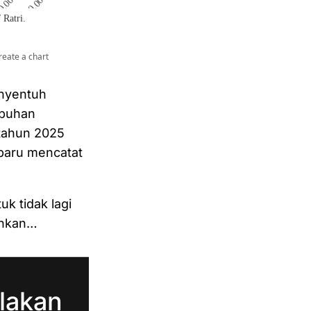
enyentuh
mbuhan
 tahun 2025
 baru mencatat
k tidak lagi
inkan…
lakan