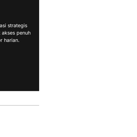
i strategis
t akses penuh
r harian.