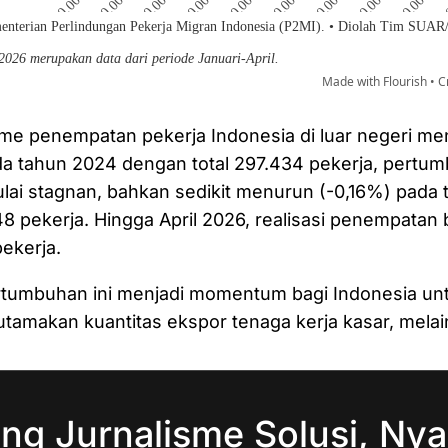
me penempatan pekerja Indonesia di luar negeri m
a tahun 2024 dengan total 297.434 pekerja, pertu
lai stagnan, bahkan sedikit menurun (-0,16%) pada
8 pekerja. Hingga April 2026, realisasi penempatan
pekerja.
tumbuhan ini menjadi momentum bagi Indonesia untu
tamakan kuantitas ekspor tenaga kerja kasar, mela
ng Jurnalisme Solusi, Nya