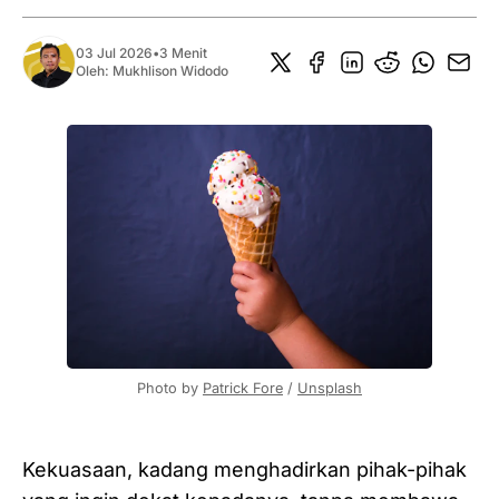
03 Jul 2026
•
3 Menit
Oleh:
Mukhlison Widodo
Photo by 
Patrick Fore
 / 
Unsplash
Kekuasaan, kadang menghadirkan pihak-pihak