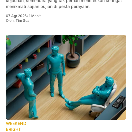
kejauhan, sementara yang tak pernah meneteskan keringat
menikmati sajian pujian di pesta perayaan.
07 Agt 2026
•
1 Menit
Oleh:
Tim Suar
WEEKEND
BRIGHT