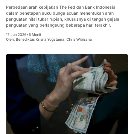
Perbedaan arah kebijakan The Fed dan Bank Indonesia
dalam penetapan suku bunga acuan menentukan arah
penguatan nilai tukar rupiah, khususnya di tengah gejala
penguatan yang berlangsung beberapa hari terakhir.
17 Jun 2026
•
5 Menit
Oleh:
Benediktus Krisna Yogatama
,
Chris Wibisana