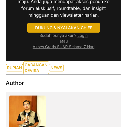
maju. Anda juga mendapat akses penuh ke
forum eksklusif, roundtable, dan insight
mingguan dan viewsletter harian.
DUKUNG & NYALAKAN CHIEF
Sudah punya akun?
Login
atau
Akses Gratis SUAR Selama 7 Hari
CADANGAN
RUPIAH
NEWS
DEVISA
Author