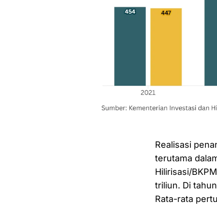
Realisasi pena
terutama dalam
Hilirisasi/BKP
triliun. Di ta
Rata-rata pert