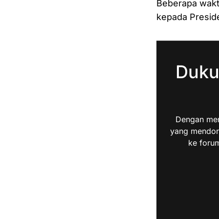
Beberapa wakt
kepada Presi
Duku
Dengan men
yang mendoro
ke forum