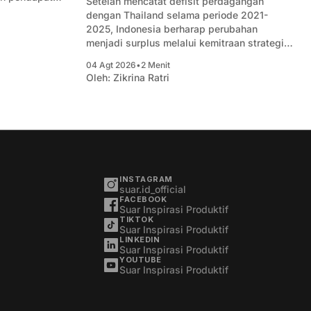
Setelah mencatat defisit perdagangan
aan.
dengan Thailand selama periode 2021-
2025, Indonesia berharap perubahan
menjadi surplus melalui kemitraan strategis
yang baru.
04 Agt 2026
•
2 Menit
Oleh:
Zikrina Ratri
INSTAGRAM
suar.id_official
FACEBOOK
Suar Inspirasi Produktif
TIKTOK
Suar Inspirasi Produktif
LINKEDIN
Suar Inspirasi Produktif
YOUTUBE
Suar Inspirasi Produktif