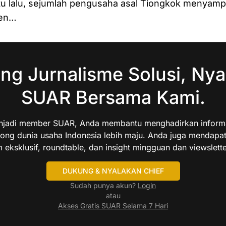
u lalu, sejumlah pengusaha asal Tiongkok menyamp
den…
ng Jurnalisme Solusi, Nya
SUAR Bersama Kami.
jadi member SUAR, Anda membantu menghadirkan informas
ng dunia usaha Indonesia lebih maju. Anda juga mendapa
 eksklusif, roundtable, dan insight mingguan dan viewslette
DUKUNG & NYALAKAN CHIEF
Sudah punya akun?
Login
atau
Akses Gratis SUAR Selama 7 Hari