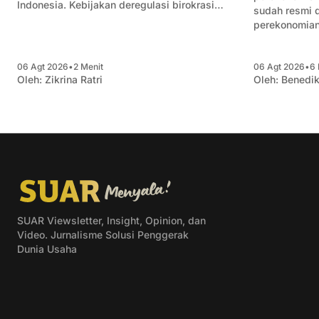
Indonesia. Kebijakan deregulasi birokrasi
sudah resmi di
menjadi kunci untuk meredam angka PHK
perekonomian
semakin bertambah.
Artikel ini 
itu dan mema
06 Agt 2026
•
2 Menit
06 Agt 2026
•
6 
bagi pengusa
Oleh:
Zikrina Ratri
Oleh:
Benedik
SUAR Viewsletter, Insight, Opinion, dan
Video. Jurnalisme Solusi Penggerak
Dunia Usaha