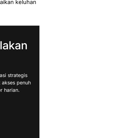
aikan keluhan
lakan
i strategis
t akses penuh
r harian.