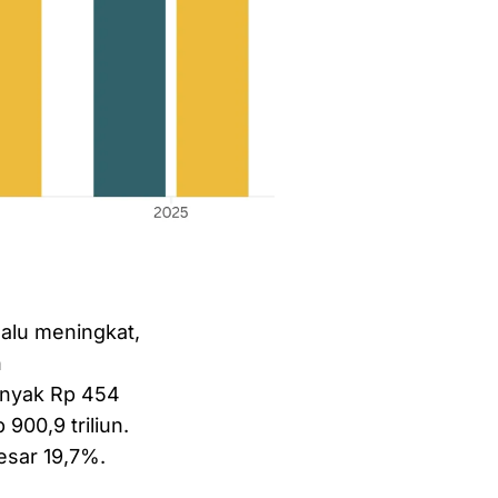
alu meningkat,
n
anyak Rp 454
900,9 triliun.
esar 19,7%.