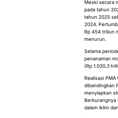
Meski secara 
pada tahun 20
tahun 2025 seb
2024. Pertumbu
Rp 454 triliun
menurun.
Selama periode
penanaman mod
(Rp 1.030,3 tri
Realisasi PMA 
dibandingkan 
menyiapkan str
Berkurangnya i
dalam iklim dan