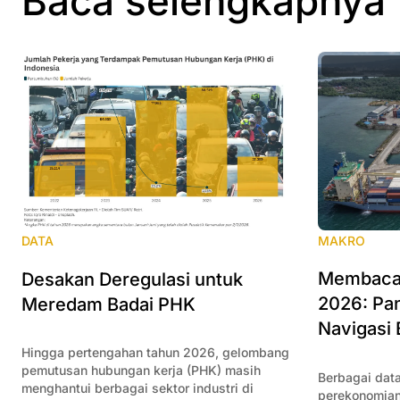
Baca selengkapnya
MAKRO
DATA
Membaca 
Desakan Deregulasi untuk
2026: Pan
Meredam Badai PHK
Navigasi 
Hingga pertengahan tahun 2026, gelombang
pemutusan hubungan kerja (PHK) masih
Berbagai data
menghantui berbagai sektor industri di
perekonomian