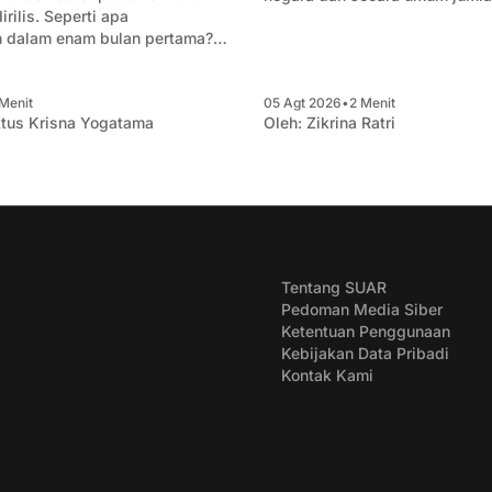
rilis. Seperti apa
sulit mengejar biaya kebahagi
 dalam enam bulan pertama?
mencoba merangkum data-data
knai apa saja yang penting
Menit
05 Agt 2026
•
2 Menit
ha.
tus Krisna Yogatama
Oleh:
Zikrina Ratri
Tentang SUAR
Pedoman Media Siber
Ketentuan Penggunaan
Kebijakan Data Pribadi
Kontak Kami