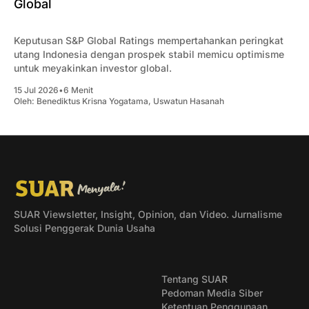
Global
Keputusan S&P Global Ratings mempertahankan peringkat
utang Indonesia dengan prospek stabil memicu optimisme
untuk meyakinkan investor global.
15 Jul 2026
•
6 Menit
Oleh:
Benediktus Krisna Yogatama
,
Uswatun Hasanah
SUAR Viewsletter, Insight, Opinion, dan Video. Jurnalisme
Solusi Penggerak Dunia Usaha
Tentang SUAR
Pedoman Media Siber
Ketentuan Penggunaan