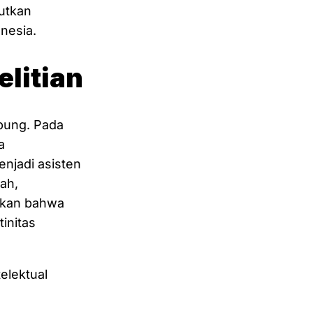
utkan
nesia.
litian
pung. Pada
a
njadi asisten
lah,
mukan bahwa
initas
elektual