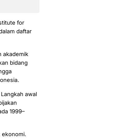
titute for
dalam daftar
an akademik
kan bidang
ingga
onesia.
. Langkah awal
bijakan
ada 1999–
t ekonomi.