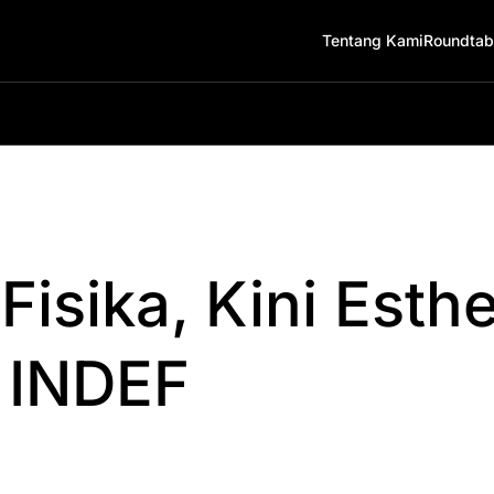
Tentang Kami
Roundtab
Fisika, Kini Esth
 INDEF