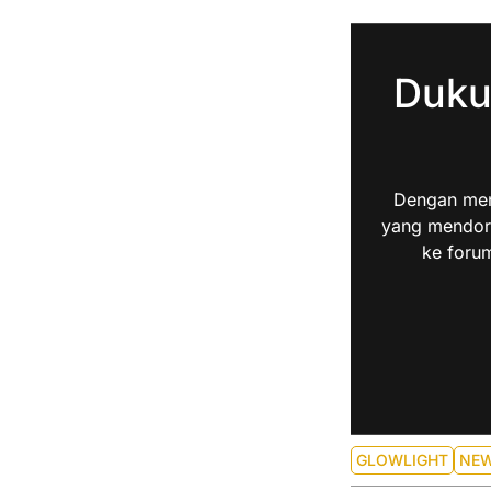
Duku
Dengan men
yang mendoro
ke forum
GLOWLIGHT
NE