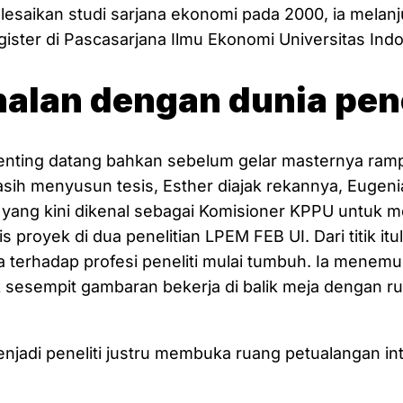
esaikan studi sarjana ekonomi pada 2000, ia melanj
ister di Pascasarjana Ilmu Ekonomi Universitas Indo
alan dengan dunia pene
nting datang bahkan sebelum gelar masternya ram
asih menyusun tesis, Esther diajak rekannya, Eugeni
ang kini dikenal sebagai Komisioner KPPU untuk me
is proyek di dua penelitian LPEM FEB UI. Dari titik itu
a terhadap profesi peneliti mulai tumbuh. Ia mene
ak sesempit gambaran bekerja di balik meja dengan rut
enjadi peneliti justru membuka ruang petualangan int