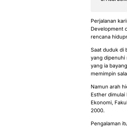
Perjalanan kari
Development o
rencana hidupn
Saat duduk di 
yang dipenuhi 
yang ia bayangk
memimpin sala
Namun arah hid
Esther dimulai 
Ekonomi, Fakul
2000.
Pengalaman it