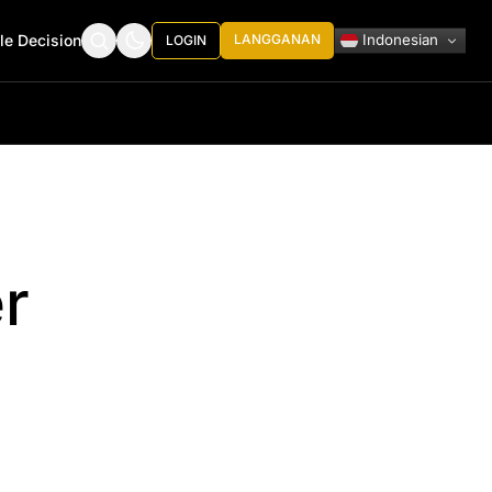
Indonesian
le Decision
LANGGANAN
LOGIN
er