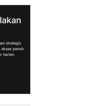
lakan
i strategis
t akses penuh
r harian.