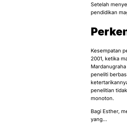
Setelah menyel
pendidikan mag
Perken
Kesempatan pe
2001, ketika m
Mardanugraha y
peneliti berbas
ketertarikanny
penelitian tid
monoton.
Bagi Esther, m
yang…