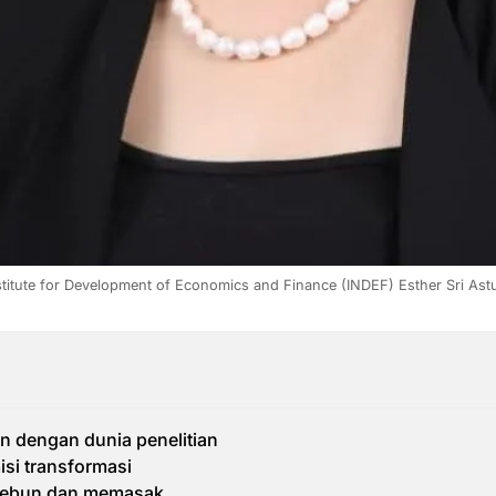
nstitute for Development of Economics and Finance (INDEF) Esther Sri Ast
n dengan dunia penelitian
si transformasi
kebun dan memasak