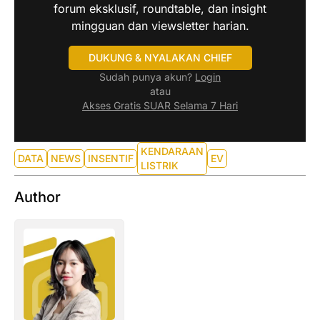
forum eksklusif, roundtable, dan insight
mingguan dan viewsletter harian.
DUKUNG & NYALAKAN CHIEF
Sudah punya akun?
Login
atau
Akses Gratis SUAR Selama 7 Hari
KENDARAAN
DATA
NEWS
INSENTIF
EV
LISTRIK
Author