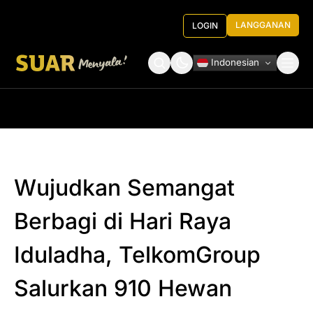
LANGGANAN
LOGIN
Indonesian
Tentang Kami
Roundtable Decision
Wujudkan Semangat
Berbagi di Hari Raya
Iduladha, TelkomGroup
Salurkan 910 Hewan